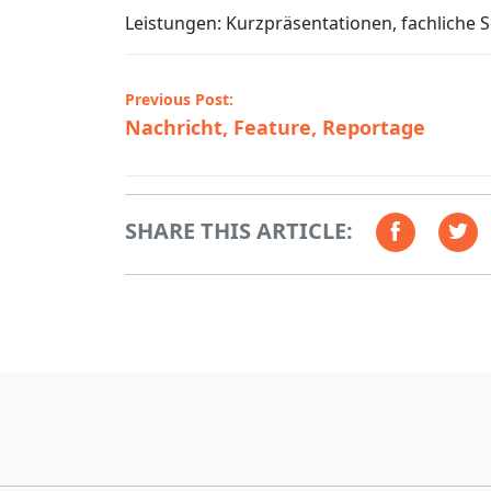
Leistungen: Kurzpräsentationen, fachliche 
Beitrags-
Previous Post:
Nachricht, Feature, Reportage
Navigation
SHARE THIS ARTICLE: