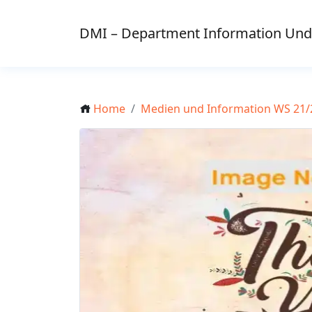
Skip
to
DMI – Department Information Un
content
Home
Medien und Information WS 21/